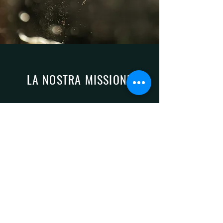
LA NOSTRA MISSIONE
L’azienda Kikenda è specializzata nella
coltivazione naturale e biodinamica di
piante da frutto di antiche varietà, da un
vasto oliveto di diverse cultivar locali, da
un piccolo vigneto e da un orto.
L’importanza della salvaguardia e
conservazione della biodiversità è uno
dei primi obiettivi che ci prefiggiamo, per
conservare un patrimonio storico-
culturale e per cercare di rivalorizzare le
varietà, molte in via d’estinzione.