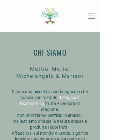
CHI SIAMO
Mattia, Marta,
Michelangelo & Marisol
Siamo una piccola azienda agricola che
coltiva con metodo
Biologico e
Biodinamico
frutta e verdura di
stagione,
non utilizziamo pesticidi o erbicidi,
ma lasciamo che sia la natura stessa a
produrre i suoi frutti.
Affacciarsi sul mondo Kikenda, significa
lanciare uno sguardo al passato e ai